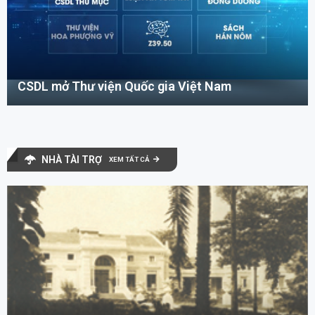
CSDL mở Thư viện Quốc gia Việt Nam
NHÀ TÀI TRỢ
XEM TẤT CẢ