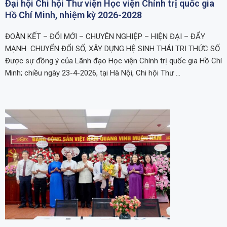
Đại hội Chi hội Thư viện Học viện Chính trị quốc gia
Hồ Chí Minh, nhiệm kỳ 2026-2028
ĐOÀN KẾT – ĐỔI MỚI – CHUYÊN NGHIỆP – HIỆN ĐẠI – ĐẨY
MẠNH CHUYỂN ĐỔI SỐ, XÂY DỰNG HỆ SINH THÁI TRI THỨC SỐ
Được sự đồng ý của Lãnh đạo Học viện Chính trị quốc gia Hồ Chí
Minh; chiều ngày 23-4-2026, tại Hà Nội, Chi hội Thư …