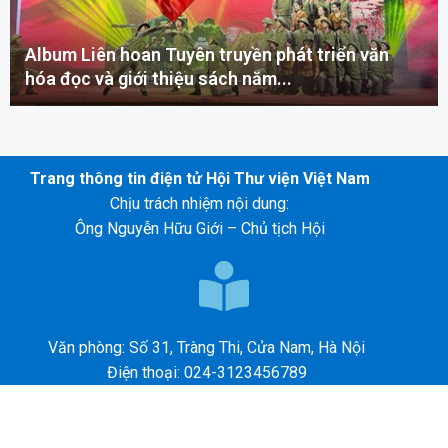
Album Liên hoan Tuyên truyền phát triển văn
hóa đọc và giới thiệu sách năm...
Trang thông tin điện tử Hội Thư viện Việt Nam
Chịu trách nhiệm nội dung:
Ông Nguyễn Hữu Giới – Chủ tịch Hội
Văn phòng: Số 31, Tràng Thi, Cửa Nam, Hà Nội
Điện thoại: 024-3123456789
E-mail: abc@gmail.com
©2026 – HỘI THƯ VIỆN VIỆT NAM