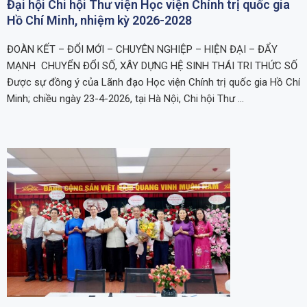
Đại hội Chi hội Thư viện Học viện Chính trị quốc gia
Hồ Chí Minh, nhiệm kỳ 2026-2028
ĐOÀN KẾT – ĐỔI MỚI – CHUYÊN NGHIỆP – HIỆN ĐẠI – ĐẨY
MẠNH CHUYỂN ĐỔI SỐ, XÂY DỰNG HỆ SINH THÁI TRI THỨC SỐ
Được sự đồng ý của Lãnh đạo Học viện Chính trị quốc gia Hồ Chí
Minh; chiều ngày 23-4-2026, tại Hà Nội, Chi hội Thư …