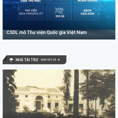
CSDL mở Thư viện Quốc gia Việt Nam
NHÀ TÀI TRỢ
XEM TẤT CẢ