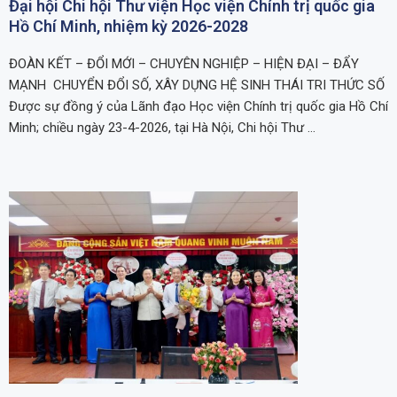
Đại hội Chi hội Thư viện Học viện Chính trị quốc gia
Hồ Chí Minh, nhiệm kỳ 2026-2028
ĐOÀN KẾT – ĐỔI MỚI – CHUYÊN NGHIỆP – HIỆN ĐẠI – ĐẨY
MẠNH CHUYỂN ĐỔI SỐ, XÂY DỰNG HỆ SINH THÁI TRI THỨC SỐ
Được sự đồng ý của Lãnh đạo Học viện Chính trị quốc gia Hồ Chí
Minh; chiều ngày 23-4-2026, tại Hà Nội, Chi hội Thư …