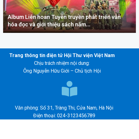
Album Liên hoan Tuyên truyền phát triển văn
hóa đọc và giới thiệu sách năm...
Trang thông tin điện tử Hội Thư viện Việt Nam
Chịu trách nhiệm nội dung:
Ông Nguyễn Hữu Giới – Chủ tịch Hội
Văn phòng: Số 31, Tràng Thi, Cửa Nam, Hà Nội
Điện thoại: 024-3123456789
E-mail: abc@gmail.com
©2026 – HỘI THƯ VIỆN VIỆT NAM