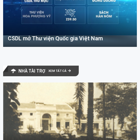
CSDL mở Thư viện Quốc gia Việt Nam
NHÀ TÀI TRỢ
XEM TẤT CẢ