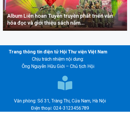
Album Liên hoan Tuyên truyền phát triển văn
hóa đọc và giới thiệu sách năm...
Trang thông tin điện tử Hội Thư viện Việt Nam
Chịu trách nhiệm nội dung:
Ông Nguyễn Hữu Giới – Chủ tịch Hội
Văn phòng: Số 31, Tràng Thi, Cửa Nam, Hà Nội
Điện thoại: 024-3123456789
E-mail: abc@gmail.com
©2026 – HỘI THƯ VIỆN VIỆT NAM