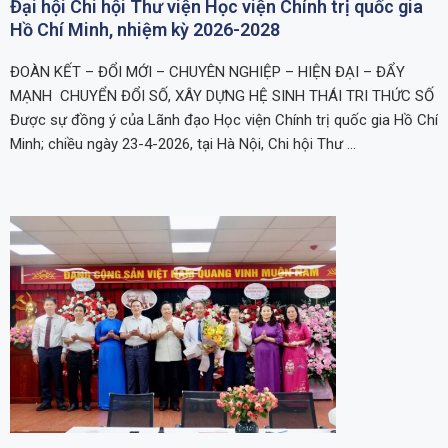
Đại hội Chi hội Thư viện Học viện Chính trị quốc gia
Hồ Chí Minh, nhiệm kỳ 2026-2028
ĐOÀN KẾT – ĐỔI MỚI – CHUYÊN NGHIỆP – HIỆN ĐẠI – ĐẨY
MẠNH CHUYỂN ĐỔI SỐ, XÂY DỰNG HỆ SINH THÁI TRI THỨC SỐ
Được sự đồng ý của Lãnh đạo Học viện Chính trị quốc gia Hồ Chí
Minh; chiều ngày 23-4-2026, tại Hà Nội, Chi hội Thư …