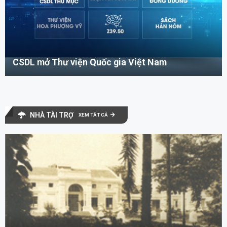
CSDL mở Thư viện Quốc gia Việt Nam
NHÀ TÀI TRỢ
XEM TẤT CẢ