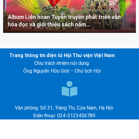
Album Liên hoan Tuyên truyền phát triển văn
hóa đọc và giới thiệu sách năm...
Trang thông tin điện tử Hội Thư viện Việt Nam
Chịu trách nhiệm nội dung:
Ông Nguyễn Hữu Giới – Chủ tịch Hội
Văn phòng: Số 31, Tràng Thi, Cửa Nam, Hà Nội
Điện thoại: 024-3123456789
E-mail: abc@gmail.com
©2026 – HỘI THƯ VIỆN VIỆT NAM