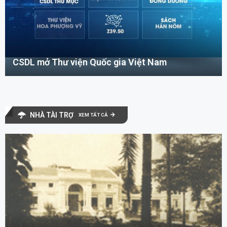
CSDL mở Thư viện Quốc gia Việt Nam
NHÀ TÀI TRỢ
XEM TẤT CẢ