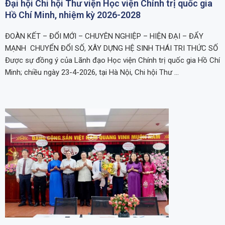
Đại hội Chi hội Thư viện Học viện Chính trị quốc gia
Hồ Chí Minh, nhiệm kỳ 2026-2028
ĐOÀN KẾT – ĐỔI MỚI – CHUYÊN NGHIỆP – HIỆN ĐẠI – ĐẨY
MẠNH CHUYỂN ĐỔI SỐ, XÂY DỰNG HỆ SINH THÁI TRI THỨC SỐ
Được sự đồng ý của Lãnh đạo Học viện Chính trị quốc gia Hồ Chí
Minh; chiều ngày 23-4-2026, tại Hà Nội, Chi hội Thư …