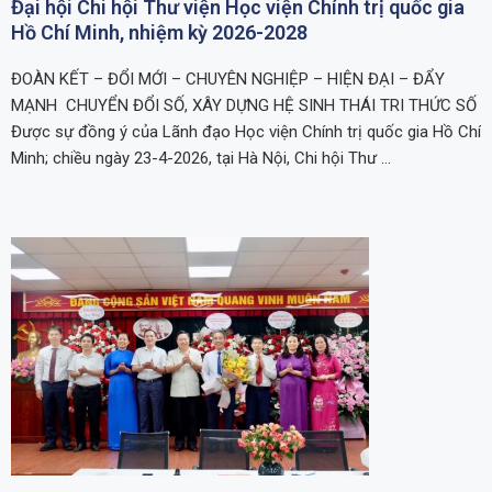
Đại hội Chi hội Thư viện Học viện Chính trị quốc gia
Hồ Chí Minh, nhiệm kỳ 2026-2028
ĐOÀN KẾT – ĐỔI MỚI – CHUYÊN NGHIỆP – HIỆN ĐẠI – ĐẨY
MẠNH CHUYỂN ĐỔI SỐ, XÂY DỰNG HỆ SINH THÁI TRI THỨC SỐ
Được sự đồng ý của Lãnh đạo Học viện Chính trị quốc gia Hồ Chí
Minh; chiều ngày 23-4-2026, tại Hà Nội, Chi hội Thư …