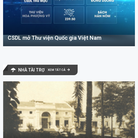
CSDL mở Thư viện Quốc gia Việt Nam
NHÀ TÀI TRỢ
XEM TẤT CẢ