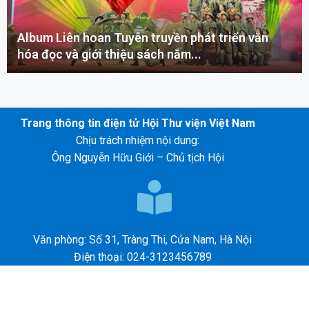
Album Liên hoan Tuyên truyền phát triển văn
hóa đọc và giới thiệu sách năm...
Trang thông tin điện tử Hội Thư viện Việt Nam
Chịu trách nhiệm nội dung:
Ông Nguyễn Hữu Giới – Chủ tịch Hội
Văn phòng: Số 31, Tràng Thi, Cửa Nam, Hà Nội
Điện thoại: 024-3123456789
E-mail: abc@gmail.com
©2026 – HỘI THƯ VIỆN VIỆT NAM