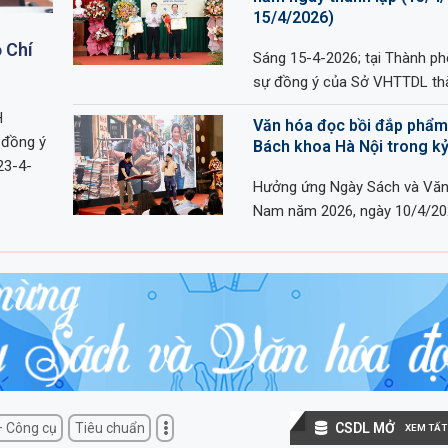
15/4/2026)
ồ Chí
Sáng 15-4-2026; tại Thành p
sự đồng ý của Sở VHTTDL th
H
Văn hóa đọc bồi đắp phẩm 
đồng ý
Bách khoa Hà Nội trong k
23-4-
Hưởng ứng Ngày Sách và Văn
Nam năm 2026, ngày 10/4/20
CSDL MỞ
 Công cụ
Tiêu chuẩn
XEM TẤT