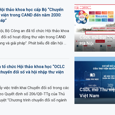
Hội thảo khoa học cấp Bộ “Chuyển
ư viện trong CAND đến năm 2030:
háp”
Nội, Bộ Công an đã tổ chức Hội thảo khoa
CSDL mở Đại học
 đổi số hoạt động thư viện trong CAND
Hà Nội
g và giải pháp”. Phát biểu đề dẫn hội …
m tổ chức Hội thảo khoa học “OCLC
chuyển đổi số và hội nhập thư viện
 việc triển khai Chuyển đối số trong các
CSDL mở Thư việ
heo Quyết định số 206/QĐ-TTg của Thủ
Việt Nam
uyệt “Chương trình chuyển đổi số ngành