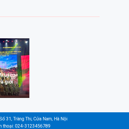
 truyền
à giới
Số 31, Tràng Thi, Cửa Nam, Hà Nội
n thoại: 024-3123456789