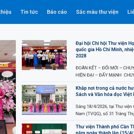
thiệu
Tin tức
Báo cáo
Sắc màu thư viện
Li
Đại hội Chi hội Thư viện Họ
quốc gia Hồ Chí Minh, nhi
2028
ĐOÀN KẾT – ĐỔI MỚI – CHU
HIỆN ĐẠI – ĐẨY MẠNH CHU
Khắp nơi trong cả nước h
Sách và Văn hóa đọc Việ
Sáng 18/4/2026, tại Thư viện 
Nam (TVQG), số 31 Tràng Thi
Thư viện Thành phố Cần T
năm ngày thành lập (15/4