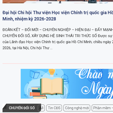
Đại hội Chi hội Thư viện Học viện Chính trị quốc gia H
Minh, nhiệm kỳ 2026-2028
ĐOÀN KẾT – ĐỔI MỚI – CHUYÊN NGHIỆP – HIỆN ĐẠI – ĐẨY MẠN
CHUYỂN ĐỔI SỐ, XÂY DỰNG HỆ SINH THÁI TRI THỨC SỐ Được sự 
của Lãnh đạo Học viện Chính trị quốc gia Hồ Chí Minh; chiều ngày 
2026, tại Hà Nội, Chi hội Thư …
CHUYỂN ĐỔI SỐ
All
Tin CĐS
Công nghệ mới
Phần mềm –