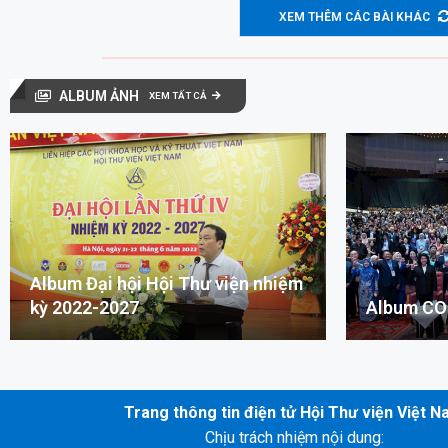
XEM THÊM CÁC BÀI KHÁC
ALBUM ẢNH
XEM TẤT CẢ
Album Đại hội Hội Thư viện nhiệm
kỳ 2022-2027
Album CO
Trang thông tin điện tử Hội Thư viện Việt 
Chịu trách nhiệm nội dung: