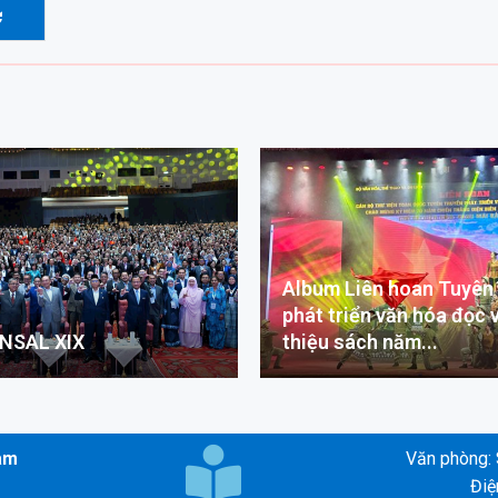
Album Liên hoan Tuyên
phát triển văn hóa đọc v
NSAL XIX
thiệu sách năm...
Nam
Văn phòng: 
Điệ