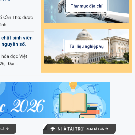
Thư mục địa chí
hố Cần Thơ; được
ành …
chất sinh viên
ỷ nguyên số.
Tài liệu nghiệp vụ
 hóa đọc Việt
26, Đại …
NHÀ TÀI TRỢ
 CẢ
XEM TẤT CẢ