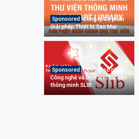
Công ty Cổ phần
Giải pháp Thiết bị Sao Mai
Công ty cổ phần
Công nghệ và Dịch vụ Thư viện
thông minh SLIB