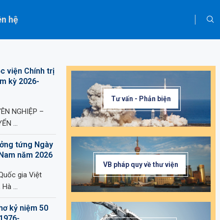
ên hệ
c viện Chính trị
ệm kỳ 2026-
Tư vấn - Phản biện
YÊN NGHIỆP –
YỂN …
ưởng tứng Ngày
t Nam năm 2026
VB pháp quy về thư viện
Quốc gia Việt
, Hà …
hơ kỷ niệm 50
/1976-