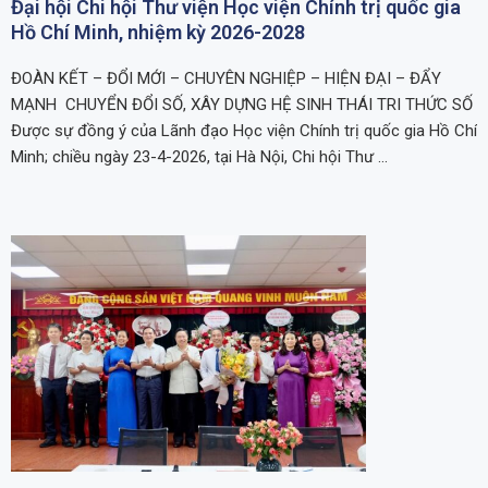
Đại hội Chi hội Thư viện Học viện Chính trị quốc gia
Hồ Chí Minh, nhiệm kỳ 2026-2028
ĐOÀN KẾT – ĐỔI MỚI – CHUYÊN NGHIỆP – HIỆN ĐẠI – ĐẨY
MẠNH CHUYỂN ĐỔI SỐ, XÂY DỰNG HỆ SINH THÁI TRI THỨC SỐ
Được sự đồng ý của Lãnh đạo Học viện Chính trị quốc gia Hồ Chí
Minh; chiều ngày 23-4-2026, tại Hà Nội, Chi hội Thư …