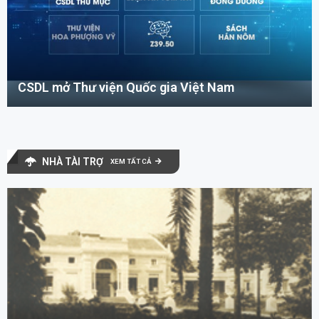
CSDL mở Thư viện Quốc gia Việt Nam
NHÀ TÀI TRỢ
XEM TẤT CẢ