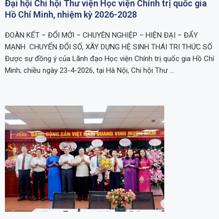
Đại hội Chi hội Thư viện Học viện Chính trị quốc gia
Hồ Chí Minh, nhiệm kỳ 2026-2028
ĐOÀN KẾT – ĐỔI MỚI – CHUYÊN NGHIỆP – HIỆN ĐẠI – ĐẨY
MẠNH CHUYỂN ĐỔI SỐ, XÂY DỰNG HỆ SINH THÁI TRI THỨC SỐ
Được sự đồng ý của Lãnh đạo Học viện Chính trị quốc gia Hồ Chí
Minh; chiều ngày 23-4-2026, tại Hà Nội, Chi hội Thư …