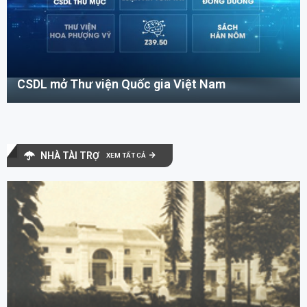
CSDL mở Thư viện Quốc gia Việt Nam
NHÀ TÀI TRỢ
XEM TẤT CẢ