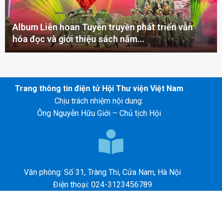
Album Liên hoan Tuyên truyền phát triển văn
hóa đọc và giới thiệu sách năm...
Trang thông tin điện tử Hội Thư viện Việt Nam
Chịu trách nhiệm nội dung:
Ông Nguyễn Hữu Giới – Chủ tịch Hội
Văn phòng: Số 31, Tràng Thi, Cửa Nam, Hà Nội
Điện thoại: 024-3123456789
E-mail: abc@gmail.com
©2026 – HỘI THƯ VIỆN VIỆT NAM