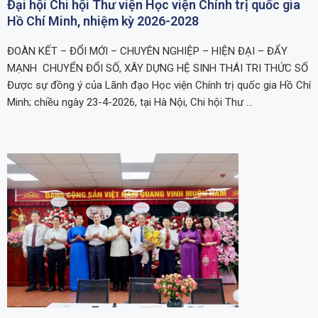
Đại hội Chi hội Thư viện Học viện Chính trị quốc gia
Hồ Chí Minh, nhiệm kỳ 2026-2028
ĐOÀN KẾT – ĐỔI MỚI – CHUYÊN NGHIỆP – HIỆN ĐẠI – ĐẨY
MẠNH CHUYỂN ĐỔI SỐ, XÂY DỰNG HỆ SINH THÁI TRI THỨC SỐ
Được sự đồng ý của Lãnh đạo Học viện Chính trị quốc gia Hồ Chí
Minh; chiều ngày 23-4-2026, tại Hà Nội, Chi hội Thư …