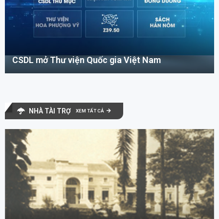
CSDL mở Thư viện Quốc gia Việt Nam
NHÀ TÀI TRỢ
XEM TẤT CẢ