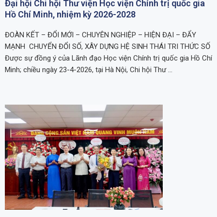
Đại hội Chi hội Thư viện Học viện Chính trị quốc gia
Hồ Chí Minh, nhiệm kỳ 2026-2028
ĐOÀN KẾT – ĐỔI MỚI – CHUYÊN NGHIỆP – HIỆN ĐẠI – ĐẨY
MẠNH CHUYỂN ĐỔI SỐ, XÂY DỰNG HỆ SINH THÁI TRI THỨC SỐ
Được sự đồng ý của Lãnh đạo Học viện Chính trị quốc gia Hồ Chí
Minh; chiều ngày 23-4-2026, tại Hà Nội, Chi hội Thư …