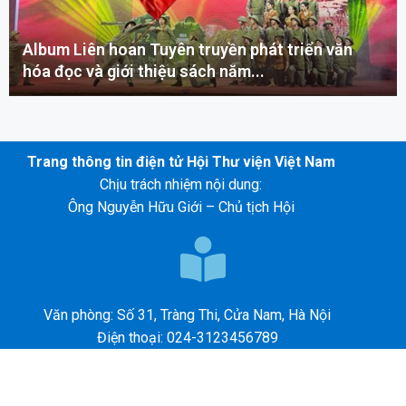
Album Liên hoan Tuyên truyền phát triển văn
hóa đọc và giới thiệu sách năm...
Trang thông tin điện tử Hội Thư viện Việt Nam
Chịu trách nhiệm nội dung:
Ông Nguyễn Hữu Giới – Chủ tịch Hội
Văn phòng: Số 31, Tràng Thi, Cửa Nam, Hà Nội
Điện thoại: 024-3123456789
E-mail: abc@gmail.com
©2026 – HỘI THƯ VIỆN VIỆT NAM