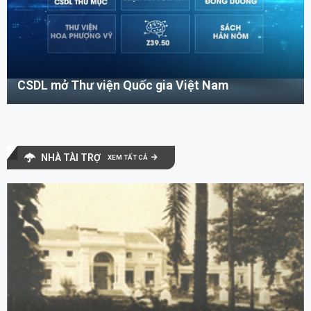
CSDL mở Thư viện Quốc gia Việt Nam
NHÀ TÀI TRỢ
XEM TẤT CẢ